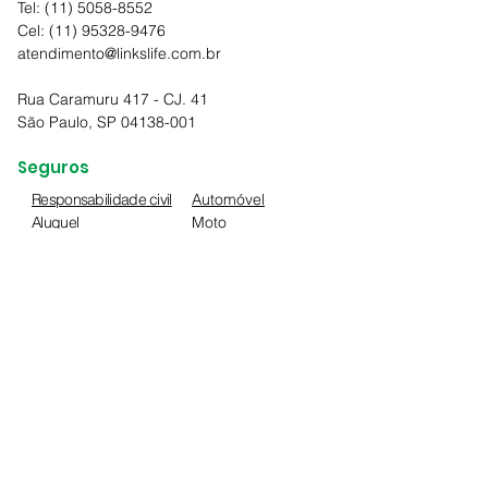
Tel:
(11) 5058-8552
Cel: (11) 95328-9476
atendimento@linkslife.com.br
Rua Caramuru 417 - CJ. 41
São Paulo, SP 04138-001
Seguros
Responsabilidade civil
Automóvel
Aluguel
Moto
Bike
Pet
Viagem
Residencial
Equipamentos portáteis
Condomínios
Consórcio
Aluguel
Riscos de engenharia
Vida
Equipamentos
Empresarial