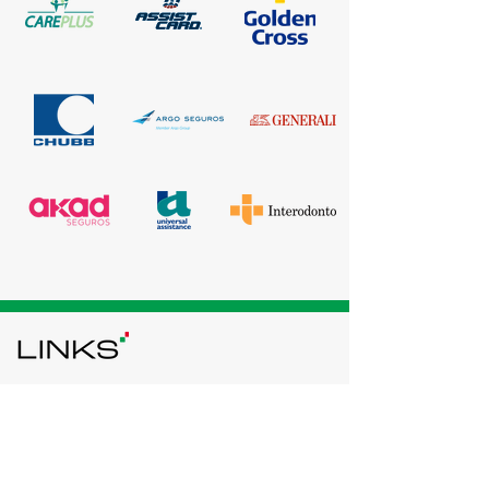
Contato
Tel:
(11) 5058-8552
Cel: (11) 95328-9476
atendimento@linkslife.com.br