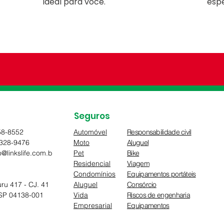
ideal para você.
esp
Seguros
058-8552
Automóvel
Responsabilidade civil
5328-9476
Moto
Aluguel
@linkslife.com.b
Pet
Bike
Residencial
Viagem
Condomínios
Equipamentos portáteis
u 417 - CJ. 41
Aluguel
Consórcio
 SP 04138-001
Vida
Riscos de engenharia
Empresarial
Equipamentos