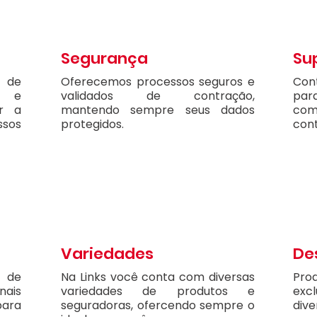
Segurança
Su
a de
Oferecemos processos seguros e
Con
e e
validados de contração,
para
er a
mantendo sempre seus dados
com
ssos
protegidos.
con
Variedades
De
 de
Na Links você conta com diversas
Pr
ais
variedades de produtos e
exc
para
seguradoras, ofercendo sempre o
div